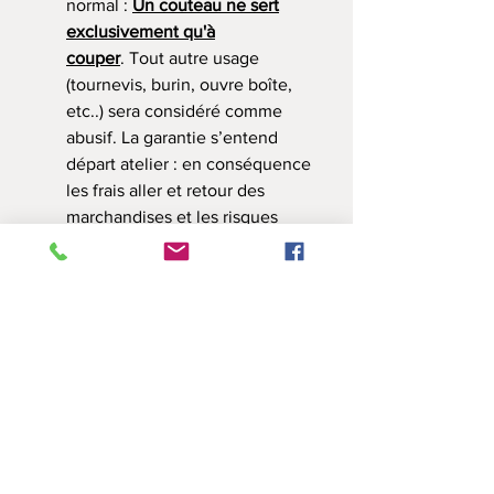
normal :
Un couteau ne sert
exclusivement qu'à
couper
. Tout autre usage
(tournevis, burin, ouvre boîte,
etc..) sera considéré comme
abusif. La garantie s’entend
départ atelier : en conséquence
les frais aller et retour des
marchandises et les risques
inhérents (perte, vol, casse)
sont toujours à la charge du
client. Nous n'acceptons
aucune livraison en contre
remboursement, port dû ou
avec quelque frais que ce soit à
régler . Dans tous les cas , la
responsabilité des couteaux Le
Kéré ® est limitée au prix payé
lors de la commande. Dans